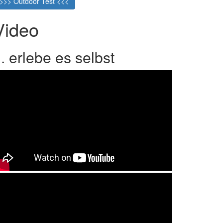
>>> Outdoor Test <<<
Video
.. erlebe es selbst