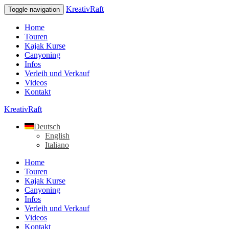
KreativRaft
Toggle navigation
Home
Touren
Kajak Kurse
Canyoning
Infos
Verleih und Verkauf
Videos
Kontakt
KreativRaft
Deutsch
English
Italiano
Home
Touren
Kajak Kurse
Canyoning
Infos
Verleih und Verkauf
Videos
Kontakt