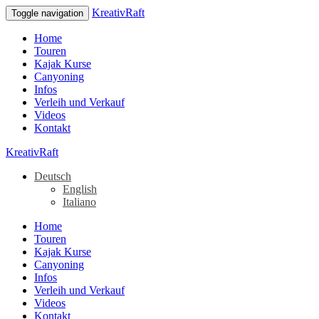
KreativRaft
Toggle navigation
Home
Touren
Kajak Kurse
Canyoning
Infos
Verleih und Verkauf
Videos
Kontakt
KreativRaft
Deutsch
English
Italiano
Home
Touren
Kajak Kurse
Canyoning
Infos
Verleih und Verkauf
Videos
Kontakt