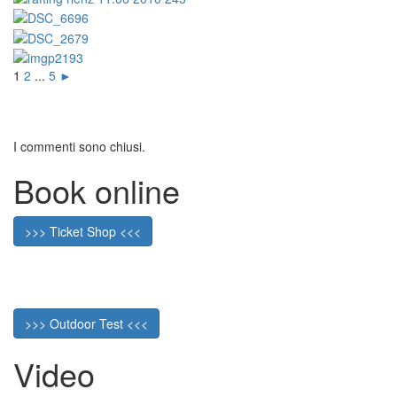
1
2
...
5
►
I commenti sono chiusi.
Book online
>>> Ticket Shop <<<
>>> Outdoor Test <<<
Video