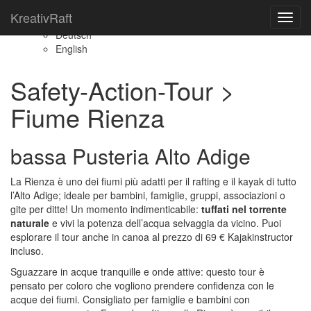
KreativRaft
KreativRaft
Toggl
Italiano
navig
Deutsch
English
Safety-Action-Tour >
Fiume Rienza
bassa Pusteria Alto Adige
La Rienza è uno dei fiumi più adatti per il rafting e il kayak di tutto
l’Alto Adige; ideale per bambini, famiglie, gruppi, associazioni o
gite per ditte! Un momento indimenticabile:
tuffati nel torrente
naturale
e vivi la potenza dell’acqua selvaggia da vicino. Puoi
esplorare il tour anche in canoa al prezzo di 69 € Kajakinstructor
incluso.
Sguazzare in acque tranquille e onde attive: questo tour è
pensato per coloro che vogliono prendere confidenza con le
acque dei fiumi. Consigliato per famiglie e bambini con