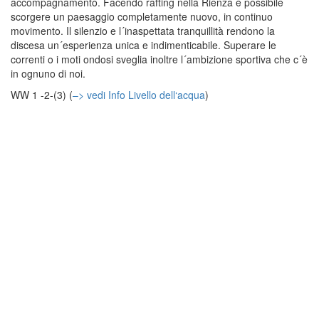
accompagnamento. Facendo rafting nella Rienza è possibile
scorgere un paesaggio completamente nuovo, in continuo
movimento. Il silenzio e l´inaspettata tranquillità rendono la
discesa un´esperienza unica e indimenticabile. Superare le
correnti o i moti ondosi sveglia inoltre l´ambizione sportiva che c´è
in ognuno di noi.
WW 1 -2-(3) (
–> vedi Info Livello dell‘acqua
)